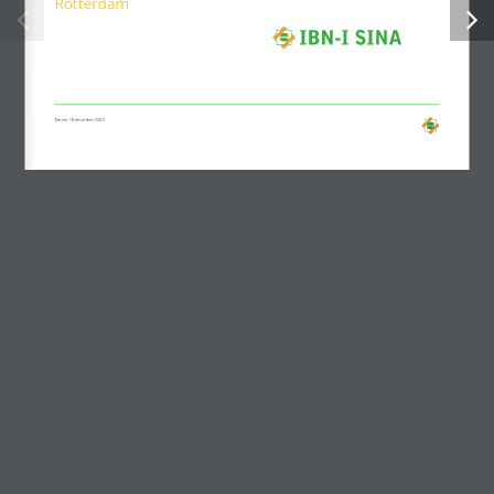
Rotterdam
Datum: 18 december 2023
Bel of mail ons
Tel: +31 (0) 10 423 04 24
Mail: PRODUCTIE®EXPOLIFE.NL
Designed by
Elegant Themes
|
Powered by
WordPress